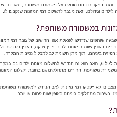
ים וכדומה. במקרים בהם הוחלט על משמורת משותפת, האב נדרש 
ילדים וגידולם, וזאת מעבר לתשלום דמי המזונות שנקבעו לו.
מזונות במשמורת משותפת?
ורחב של שבעה שותפים שנדרשו לשאלת אופן החישוב של גובה דמי ה
אי 6 עד 18, שני ההורים יהיו חייבים באופן שווה במזונות ילדים מדין צדקה, באופ
פיזית ביניהם, ותוך מתן תשומת לב למכלול נסיבות המקרה.
על פי פסיקה זו, נקבע כי כל עוד הילדים הינם מתחת לגיל 6, האב הוא זה הנדרש לתשלו
ים הינם מעל גיל 6, במקרים של משמורת משותפת, ההורים מתחלקים גם בחובת תשל
ר מצב בו לא ייפסקו דמי מזונות לאב הנדרש למשמורת משותפת,
י השהות מתחלקים ביניהם באופן שווה פחות או יותר.
ת?